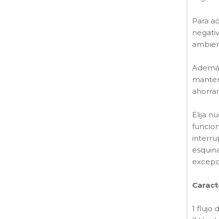
Para aq
negativ
ambien
Además,
manteni
ahorra
Elija n
funcion
interru
esquin
excepc
Caract
1 flujo