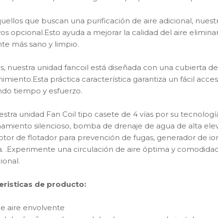
uellos que buscan una purificación de aire adicional, nuest
os opcional.Esto ayuda a mejorar la calidad del aire elimin
te más sano y limpio.
 nuestra unidad fancoil está diseñada con una cubierta de esq
miento.Esta práctica característica garantiza un fácil acce
ndo tiempo y esfuerzo.
uestra unidad Fan Coil tipo casete de 4 vías por su tecnolog
amiento silencioso, bomba de drenaje de agua de alta elev
ptor de flotador para prevención de fugas, generador de io
a. .Experimente una circulación de aire óptima y comodida
ional.
eristicas de producto:
 de aire envolvente