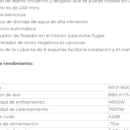
d de diseño moderno y delgado que se puede instalar en un
to es de 240 mm)
ra silenciosa
a de drenaje de agua de alta elevación.
ación automática
ruptor de flotador en el interior para evitar fugas.
nerador de iones negativos es opcional.
ño de la cubierta de 8 esquinas facilita la instalación y el 
e rendimiento:
o
MFP-85
n de aire
880 m³/h
dad de enfriamiento
4900W
dad de calentamiento
7600W
e ruido
42dB
a de alimentación
70w