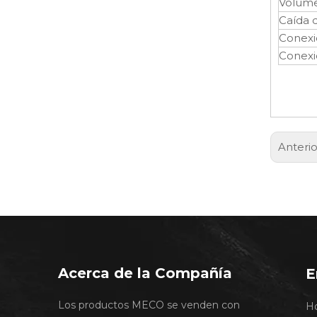
Volume
Caída 
Conexi
Conexi
Anterio
Acerca de la Compañía
E
Los productos MECO se venden con
H