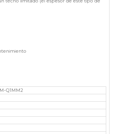
 techo limitado (el espesor de este tipo de
mantenimiento
KM-Q1MM2