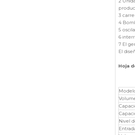
2 Unida
produc
3 carre
4 Bomb
5 oscil
6 inter
7 El ge
El dise
Hoja d
Model
Volume
Capaci
Capaci
Nivel d
Entrad