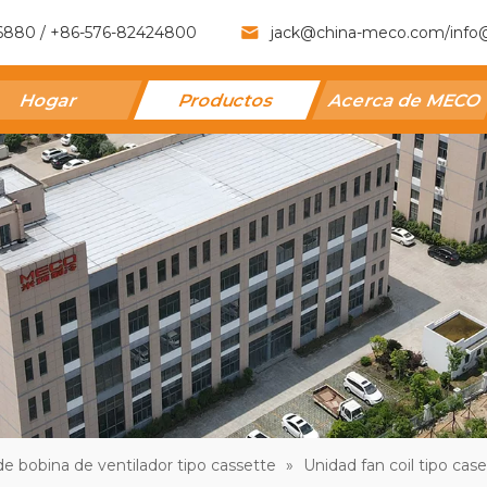
6880 / +86-576-82424800
jack@china-meco.com
/
info
Hogar
Productos
Acerca de MECO
e bobina de ventilador tipo cassette
»
Unidad fan coil tipo ca