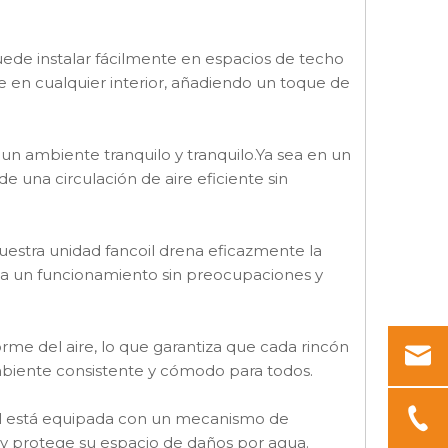
estilo K DC3-MFP-
85WA-K
uede instalar fácilmente en espacios de techo
 en cualquier interior, añadiendo un toque de
un ambiente tranquilo y tranquilo.Ya sea en un
e una circulación de aire eficiente sin
estra unidad fancoil drena eficazmente la
za un funcionamiento sin preocupaciones y
rme del aire, lo que garantiza que cada rincón
 ambiente consistente y cómodo para todos.
coil está equipada con un mecanismo de
d y protege su espacio de daños por agua.