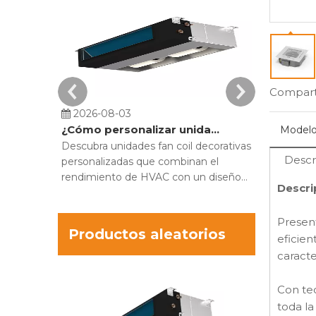
Comparti
2026-08-03
2026-07-
¿Cómo personalizar unidades fan coil decorativas para proyectos de construcción?
Modelo
Descubra unidades fan coil decorativas
Compare las
Descr
personalizadas que combinan el
pared alta c
rendimiento de HVAC con un diseño
optimizar e
Descri
interior moderno. Oculte hardware
el MECO M
voluminoso y optimice la comodidad.
refrigeraci
Present
espacio.
Productos aleatorios
eficien
caracte
Unidad Fan C
conducto o
Con tec
techo de alt
toda la