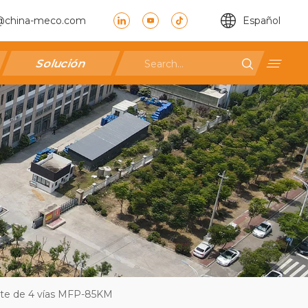
@china-meco.com
Español
Solución
sete de 4 vías MFP-85KM