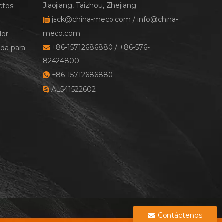
Jiaojiang, Taizhou, Zhejiang
ctos
jack@china-meco.com
/
info@china-

meco.com
lor
+86-15712686880 / +86-576-
ada para

82424800
+86-15712686880

AL541522602

Contáctenos