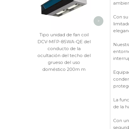
estática MF
ambien
Con su 
>
limitad
elegan
Tipo unidad de fan coil
DCV-MFP-85WA-QE del
Nuestra
conducto de la
entorno
ocultación del techo del
interru
grueso del uso
doméstico 200m m
Equipa
conden
proteg
La func
de la h
Con un 
segurid