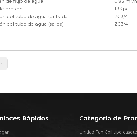
n de flujo de agua
0,83 m³/h
de presión
18Kpa
ón del tubo de agua (entrada)
ZG3/4'
ón del tubo de agua (salida)
ZG3/4'
r:
nlaces Rápidos
Categoria de Pro
Unidad Fan Coil tipo caset
ogar