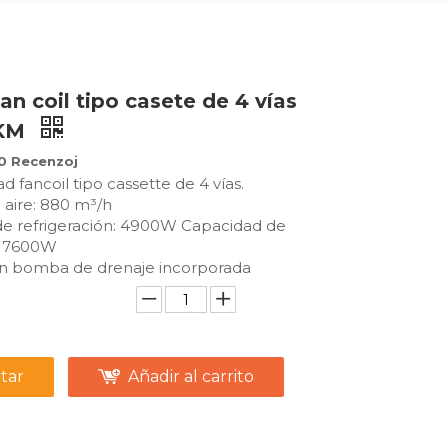
an coil tipo casete de 4 vías
5KM
0 Recenzoj
fancoil tipo cassette de 4 vías.
aire: 880 m³/h
e refrigeración: 4900W Capacidad de
: 7600W
on bomba de drenaje incorporada
tar
Añadir al carrito