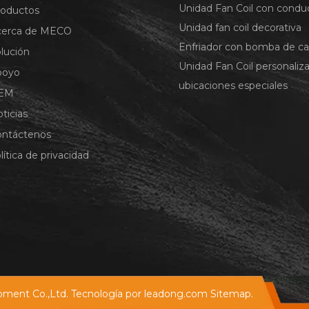
Unidad Fan Coil con condu
roductos
Unidad fan coil decorativa
cerca de MECO
Enfriador con bomba de ca
lución
Unidad Fan Coil personaliz
poyo
ubicaciones especiales
EM
ticias
ontáctenos
lítica de privacidad
ment Co.,Ltd. Tecnología por
leadong.com
Sitemap.