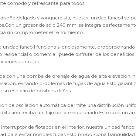
P-340HAW
te cómodo y refrescante para todos.
diseño delgado y vanguardista, nuestra unidad fancoil se p
os.Con un grosor de sólo 240 mm, se integra perfectamente
cia sin comprometer el rendimiento.
 unidad fancoil funciona silenciosamente, proporcionando 
 residencial o comercial, puede disfrutar de los beneficios d
pciones por ruido.
da con una bomba de drenaje de agua de alta elevación, nu
sación, evitando problemas de fugas de agua.Esto garanti
e su espacio de posibles daños.
ión de oscilación automática permite una distribución unifo
abitación reciba un flujo de aire equilibrado.Esto crea un
interruptor de flotador en el interior, nuestra unidad fan
ad para evitar posibles fugas.Esto proporciona tranquilida