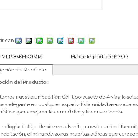
r con:
14
2026-07-27
Unidad Fan Coil de pared alta versus unidad Fan Coil de suelo
¿Cuáles son los beneficios de las unidades fan coil de oscilación automática?
:
MFP-85KM-Q1MM1
Marca del producto:
MECO
 unidades fan coil de
Descubra la Unidad Fan Coil Auto
ipción del Producto
on las de piso para
Swing MECO. Elimine los puntos frí
l diseño de HVAC. Explore
y calientes con un control climático
pción del Producto:
FP-68BM-C para una
silencioso, energéticamente eficie
ón eficiente que ahorra
y controlado a distancia.
amos nuestra unidad Fan Coil tipo casete de 4 vías, la solu
te y elegante en cualquier espacio.Esta unidad avanzada e
rísticas para mejorar la comodidad y la conveniencia.
oil tipo
Unidad fan coil de
Unidad Fan Coil
culto de
soplado de aire vertical
montaje en pare
nología de flujo de aire envolvente, nuestra unidad fancoil 
a presión
ultrafina MFP-30CM-B
MFP-68BM-
 habitación, eliminando zonas muertas o áreas que carecen