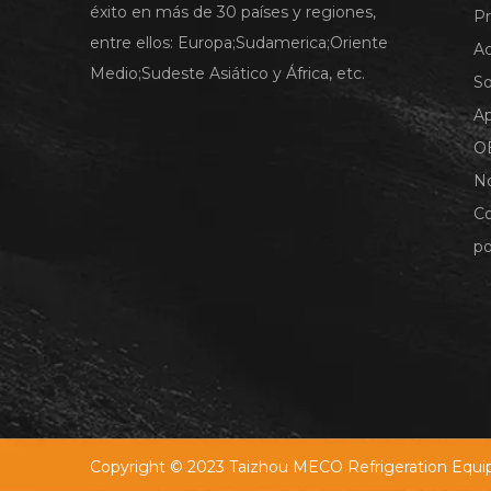
éxito en más de 30 países y regiones,
P
entre ellos: Europa;Sudamerica;Oriente
A
Medio;Sudeste Asiático y África, etc.
So
A
O
No
C
po
Copyright © 2023 Taizhou MECO Refrigeration Equip