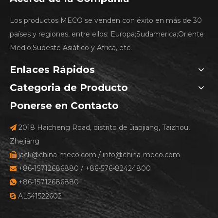
Los productos MECO se venden con éxito en más de 30
países y regiones, entre ellos: Europa;Sudamerica;Oriente
Medio;Sudeste Asiático y África, etc.
Enlaces Rápidos
Categoria de Producto
Ponerse en Contacto
2018 Haicheng Road, distrito de Jiaojiang, Taizhou,

Zhejiang
jack@china-meco.com
/
info@china-meco.com

+86-15712686880 / +86-576-82424800

+86-15712686880

AL541522602
