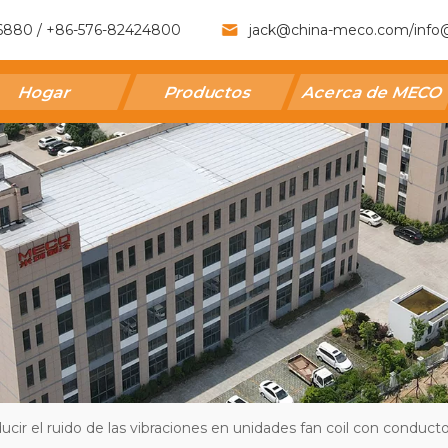
6880 / +86-576-82424800
jack@china-meco.com
/
info
Hogar
Productos
Acerca de MECO
cir el ruido de las vibraciones en unidades fan coil con conduct