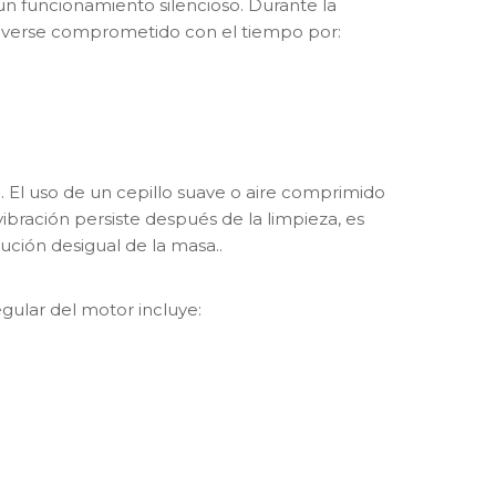
un funcionamiento silencioso. Durante la
ede verse comprometido con el tiempo por:
o
. El uso de un cepillo suave o aire comprimido
vibración persiste después de la limpieza, es
bución desigual de la masa.
.
gular del motor incluye: