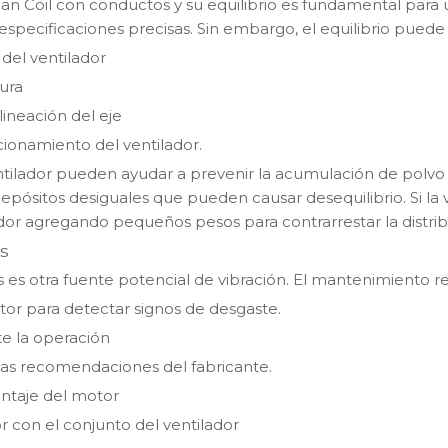
Fan Coil con conductos y su equilibrio es fundamental para 
ún especificaciones precisas. Sin embargo, el equilibrio pu
del ventilador
ura
ineación del eje
ionamiento del ventilador.
entilador pueden ayudar a prevenir la acumulación de polv
 depósitos desiguales que pueden causar desequilibrio. Si la 
ador agregando pequeños pesos para contrarrestar la distri
s
 es otra fuente potencial de vibración. El mantenimiento re
tor para detectar signos de desgaste.
te la operación
las recomendaciones del fabricante.
ontaje del motor
or con el conjunto del ventilador