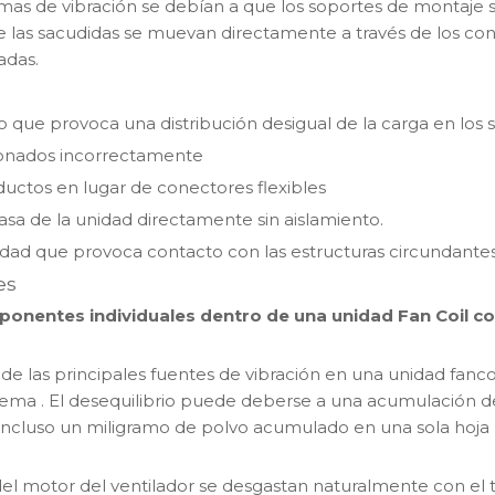
as de vibración se debían a que los soportes de montaje
e las sacudidas se muevan directamente a través de los con
adas.
 que provoca una distribución desigual de la carga en los 
cionados incorrectamente
ductos en lugar de conectores flexibles
asa de la unidad directamente sin aislamiento.
unidad que provoca contacto con las estructuras circundante
es
omponentes individuales dentro de una unidad Fan Coil
na de las principales fuentes de vibración en una unidad fan
stema
. El desequilibrio puede deberse a una acumulación d
 Incluso un miligramo de polvo acumulado en una sola hoja p
del motor del ventilador se desgastan naturalmente con el t