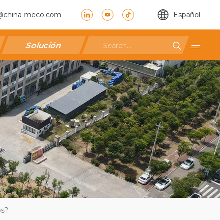
@china-meco.com
Español
Solución
os?