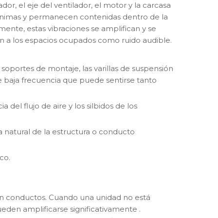
r, el eje del ventilador, el motor y la carcasa
mínimas y permanecen contenidas dentro de la
nte, estas vibraciones se amplifican y se
egan a los espacios ocupados como ruido audible.
s soportes de montaje, las varillas de suspensión
e baja frecuencia que puede sentirse tanto
a del flujo de aire y los silbidos de los
a natural de la estructura o conducto
co.
con conductos. Cuando una unidad no está
pueden amplificarse significativamente
.