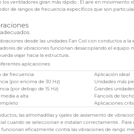
 los ventiladores giran más rápido
. El aire en movimiento r
dor de rangos de frecuencia específicos que son particul
braciones
s adecuados
vibraciones desde las unidades Fan Coil con conductos a la 
sladores de vibraciones funcionan desacoplando el equipo 
eda viajar hacia la estructura.
.
iferentes aplicaciones:
o de frecuencia
Aplicación ideal
ncia (por encima de 30 Hz)
Unidades más peq
ncia (por debajo de 15 Hz)
Grandes unidades
media a alta
Fancoils de tech
ompleto
Aplicaciones críti
ductos, las almohadillas y ojales de aislamiento de vibracio
cial cuando se seleccionan e instalan correctamente
. Para
uncionan eficazmente contra las vibraciones de rango medi