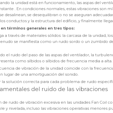
do la unidad está en funcionamiento, las aspas del ventilado
onstante
. En condiciones normales, estas vibraciones son 
 desalinean, se desequilibran o no se aseguran adecuadame
 los conductos y la estructura del edificio, y finalmente ll
r en términos generales en tres tipos:
a a través de materiales sólidos: la carcasa de la unidad, lo
o a menudo se manifiesta como un ruido sordo o un zumbido d
do el ruido del paso de las aspas del ventilador, la turbulenci
esenta como silbidos o silbidos de frecuencia media a alta.
cuencia de vibración de la unidad coincide con la frecuenci
n lugar de una amortiguación del sonido.
la solución correcta para cada problema de ruido específi
damentales del ruido de las vibraciones
n de ruido de vibración excesiva en las unidades Fan Coil 
le y nivelada, incluso las vibraciones operativas menores 