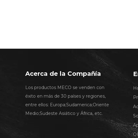
Acerca de la Compañía
E
Los productos MECO se venden con
H
éxito en más de 30 países y regiones,
P
entre ellos: Europa;Sudamerica;Oriente
A
Medio;Sudeste Asiático y África, etc.
So
A
O