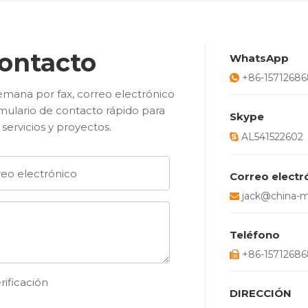
ontacto
WhatsApp
+86-1571268

 semana por fax, correo electrónico
mulario de contacto rápido para
Skype
ervicios y proyectos.
AL541522602

Correo electr
jack@china-

Teléfono
+86-15712686

DIRECCIÓN