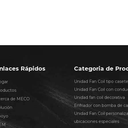
nlaces Rápidos
Categoria de Pro
Unidad Fan Coil tipo caset
ogar
Unidad Fan Coil con condu
roductos
Unidad fan coil decorativa
cerca de MECO
Enfriador con bomba de ca
lución
Unidad Fan Coil personaliz
poyo
ubicaciones especiales
EM