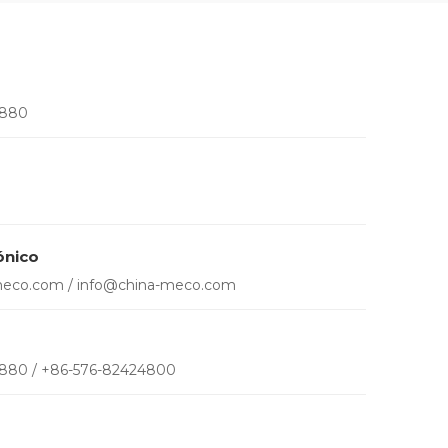
6880
ónico
meco.com
/
info@china-meco.com
880 / +86-576-82424800