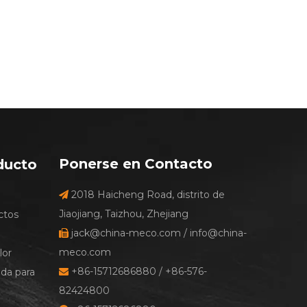
Ponerse en Contacto
ducto
2018 Haicheng Road, distrito de
e

Jiaojiang, Taizhou, Zhejiang
ctos
jack@china-meco.com
/
info@china-

meco.com
lor
+86-15712686880 / +86-576-
ada para

82424800