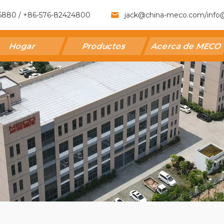
6880 / +86-576-82424800
jack@china-meco.com
/
info
Hogar
Productos
Acerca de MECO