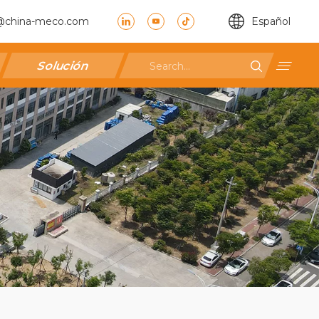
@china-meco.com
Español
Solución