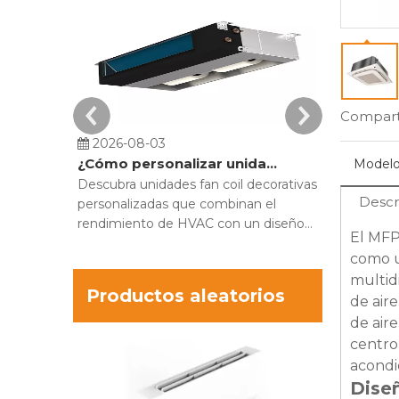
Comparti
2026-08-03
2026-07-
¿Cómo personalizar unidades fan coil decorativas para proyectos de construcción?
Modelo
Descubra unidades fan coil decorativas
Compare las
Descr
personalizadas que combinan el
pared alta c
rendimiento de HVAC con un diseño
optimizar e
El MFP
interior moderno. Oculte hardware
el MECO M
como u
voluminoso y optimice la comodidad.
refrigeraci
multid
espacio.
Productos aleatorios
de air
de aire
Unidad Fa
centro 
decorativa ti
acondi
piso MFP-1
Diseñ