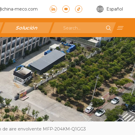
@china-meco.com
Español
Solución
lujo de aire envolvente MFP-204KM-Q1GG3