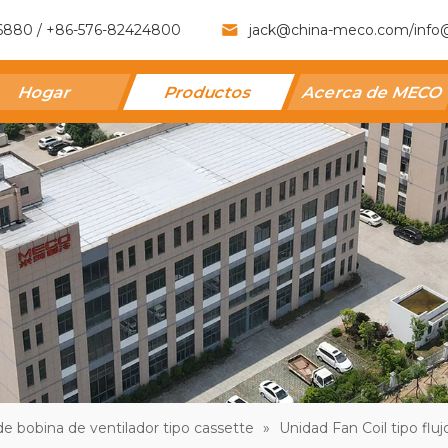
6880 / +86-576-82424800
jack@china-meco.com
/
info
Hogar
Productos
Acerca de MECO
e bobina de ventilador tipo cassette
»
Unidad Fan Coil tipo f