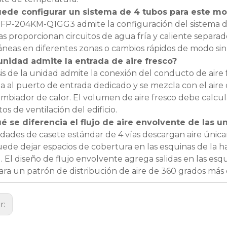
ede configurar un sistema de 4 tubos para este m
 MFP-204KM-Q1GG3 admite la configuración del sistema d
as proporcionan circuitos de agua fría y caliente separad
áneas en diferentes zonas o cambios rápidos de modo sin 
unidad admite la entrada de aire fresco?
is de la unidad admite la conexión del conducto de aire fr
a al puerto de entrada dedicado y se mezcla con el aire 
ambiador de calor. El volumen de aire fresco debe calcul
tos de ventilación del edificio.
é se diferencia el flujo de aire envolvente de las 
idades de casete estándar de 4 vías descargan aire única
ede dejar espacios de cobertura en las esquinas de la h
. El diseño de flujo envolvente agrega salidas en las e
para un patrón de distribución de aire de 360 ​​grados má
r: