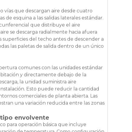
MAW
ro vías que descargan aire desde cuatro
s de esquina a las salidas laterales estándar.
cunferencial que distribuye el aire
aire se descarga radialmente hacia afuera
s superficies del techo antes de descender a
odas las paletas de salida dentro de un único
cobertura comunes con las unidades estándar
abitación y directamente debajo de la
escarga, la unidad suministra aire
stalación. Esto puede reducir la cantidad
tornos comerciales de planta abierta. Las
stran una variación reducida entre las zonas
 tipo envolvente
co para operación básica que incluye
guración de temperatura. Como configuración