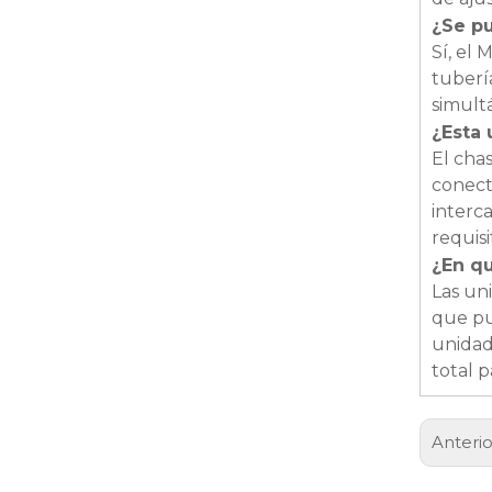
¿Se pu
Sí, el
tuberí
simult
¿Esta 
El chas
conect
interc
requisi
¿En qu
Las un
que pu
unidad
total 
Anterio