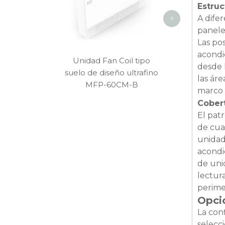
Estruc
A dife
>
paneles
Las po
acondi
Unidad Fan Coil tipo
desde 
suelo de diseño ultrafino
las ár
MFP-60CM-B
marco 
Cobert
El pat
de cua
unidad.
acondi
de uni
lectur
perimet
Opcio
La con
selecc