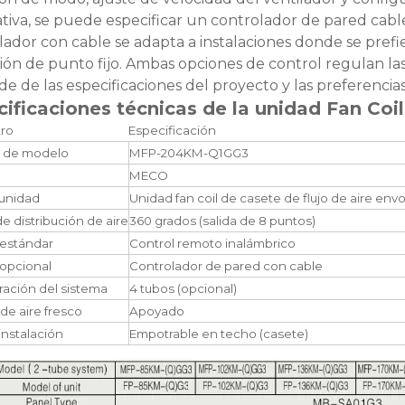
ativa, se puede especificar un controlador de pared cab
lador con cable se adapta a instalaciones donde se prefie
ión de punto fijo. Ambas opciones de control regulan las
e de las especificaciones del proyecto y las preferencias
cificaciones técnicas de la unidad Fan C
ro
Especificación
 de modelo
MFP-204KM-Q1GG3
MECO
 unidad
Unidad fan coil de casete de flujo de aire env
e distribución de aire
360 grados (salida de 8 puntos)
 estándar
Control remoto inalámbrico
 opcional
Controlador de pared con cable
ración del sistema
4 tubos (opcional)
de aire fresco
Apoyado
instalación
Empotrable en techo (casete)