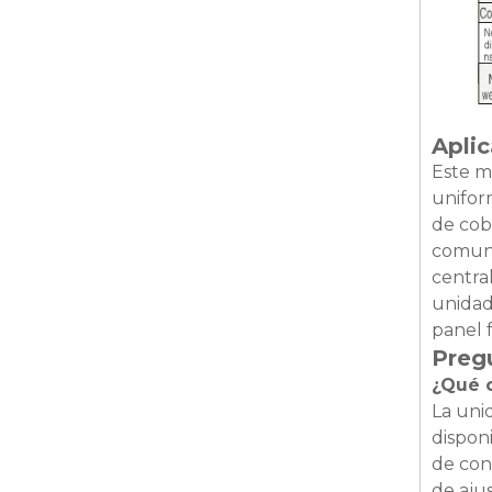
Aplic
Este m
unifor
de cobe
comune
centra
unidad
panel 
Pregu
¿Qué 
La uni
dispon
de con
de aju