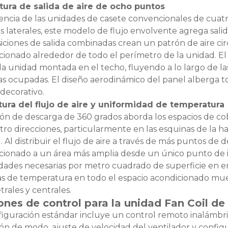
170TM-BL
DC-MFP-170
tura de salida de aire de ocho puntos
rencia de las unidades de casete convencionales de cuat
 laterales, este modelo de flujo envolvente agrega salida
siciones de salida combinadas crean un patrón de aire cir
cionado alrededor de todo el perímetro de la unidad. El 
la unidad montada en el techo, fluyendo a lo largo de la
eas ocupadas. El diseño aerodinámico del panel alberga t
decorativo.
ura del flujo de aire y uniformidad de temperatura
rón de descarga de 360 ​​grados aborda los espacios de 
tro direcciones, particularmente en las esquinas de la h
 Al distribuir el flujo de aire a través de más puntos de d
cionado a un área más amplia desde un único punto de in
dades necesarias por metro cuadrado de superficie en en
as de temperatura en todo el espacio acondicionado mue
rales y centrales.
nes de control para la unidad Fan Coil de
figuración estándar incluye un control remoto inalámbri
ión de modo, ajuste de velocidad del ventilador y confi