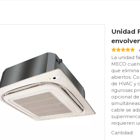
Unidad F
envolve
La unidad fa
MECO cuenta
que elimina
abiertos. C
de HVAC y c
rigurosas pr
opcional de 
simultáneas
cable se ada
supermercad
requieren u
Cantidad: