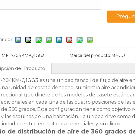
Pregun
r con:
14
2026-07-27
Unidad Fan Coil de pared alta versus unidad Fan Coil de suelo
¿Cuáles son los beneficios de las unidades fan coil de oscilación automática?
:
MFP-204KM-Q1GG3
Marca del producto:
MECO
 unidades fan coil de
Descubra la Unidad Fan Coil Auto
ipción del Producto
on las de piso para
Swing MECO. Elimine los puntos frí
l diseño de HVAC. Explore
y calientes con un control climático
-204KM-Q1GG3 es una unidad fancoil de flujo de aire e
FP-68BM-C para una
silencioso, energéticamente eficie
na unidad de casete de techo, suministra aire acondicion
ón eficiente que ahorra
y controlado a distancia.
ireccional que difiere de los modelos de casete estándar 
e adicionales en cada una de las cuatro posiciones de las
 de 360 ​​grados. Esta configuración tiene como objetivo 
n Coil
Unidad fan coil
Unidad Fan Coil
y las esquinas de una habitación. La unidad sirve como di
po techo y
decorativa de soplado
conducto horizon
cionado central en edificios comerciales y públicos.
36TM-BL
de aire vertical MFP-
presión estática
o de distribución de aire de 360 ​​grados 