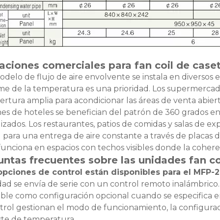
aciones comerciales para fan coil de caset
odelo de flujo de aire envolvente se instala en diversos 
me de la temperatura es una prioridad. Los supermercados
rtura amplia para acondicionar las áreas de venta abierta
s de hoteles se benefician del patrón de 360 ​​grados e
lizados. Los restaurantes, patios de comidas y salas de 
 para una entrega de aire constante a través de placas d
funciona en espacios con techos visibles donde la cohere
ntas frecuentes sobre las unidades fan coi
opciones de control están disponibles para el MF
dad se envía de serie con un control remoto inalámbrico
ible como configuración opcional cuando se especifica 
trol gestionan el modo de funcionamiento, la configurac
ste de temperatura.