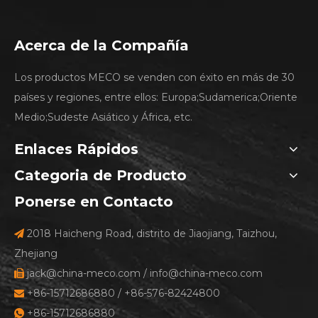
Acerca de la Compañía
Los productos MECO se venden con éxito en más de 30
países y regiones, entre ellos: Europa;Sudamerica;Oriente
Medio;Sudeste Asiático y África, etc.
Enlaces Rápidos
Categoria de Producto
Ponerse en Contacto
2018 Haicheng Road, distrito de Jiaojiang, Taizhou,

Zhejiang
jack@china-meco.com
/
info@china-meco.com

+86-15712686880 / +86-576-82424800

+86-15712686880
