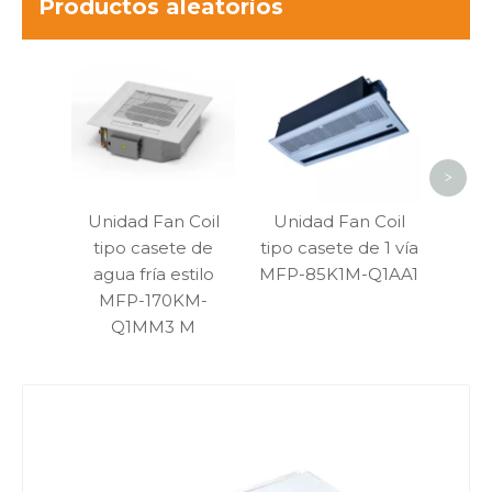
Productos aleatorios
Uni
tipo
sop
hor
>
Unidad Fan Coil
Unidad Fan Coil
tipo casete de
tipo casete de 1 vía
agua fría estilo
MFP-85K1M-Q1AA1
MFP-170KM-
Q1MM3 M