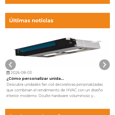
Últimas noticias
2026-08-03
¿Cómo personalizar unidades fan coil decorativas para proyectos de construcción?
Descubra unidades fan coil decorativas personalizadas
Co
que combinan el rendimiento de HVAC con un diseño
pi
interior moderno. Oculte hardware voluminoso y
MF
optimice la comodidad.
es