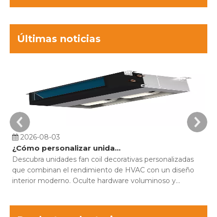
Últimas noticias
2026-08-03
¿Cómo personalizar unidades fan coil decorativas para proyectos de construcción?
Descubra unidades fan coil decorativas personalizadas
Co
que combinan el rendimiento de HVAC con un diseño
pi
interior moderno. Oculte hardware voluminoso y
MF
optimice la comodidad.
es