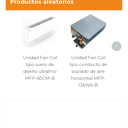
Productos aleatorios
Uni
ti
ocult
al
es
>
Unidad Fan Coil
Unidad Fan Coil
tipo suelo de
tipo conducto de
diseño ultrafino
soplado de aire
MFP-60CM-B
horizontal MFP-
136WA-B