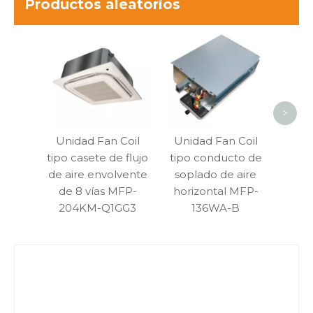
Productos aleatorios
Uni
mont
y
>
Unidad Fan Coil
Unidad Fan Coil
tipo casete de flujo
tipo conducto de
de aire envolvente
soplado de aire
de 8 vías MFP-
horizontal MFP-
204KM-Q1GG3
136WA-B