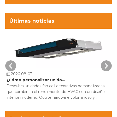
Últimas noticias
2026-08-03
¿Cómo personalizar unidades fan coil decorativas para proyectos de construcción?
Descubra unidades fan coil decorativas personalizadas
Co
que combinan el rendimiento de HVAC con un diseño
pi
interior moderno. Oculte hardware voluminoso y
MF
optimice la comodidad.
es