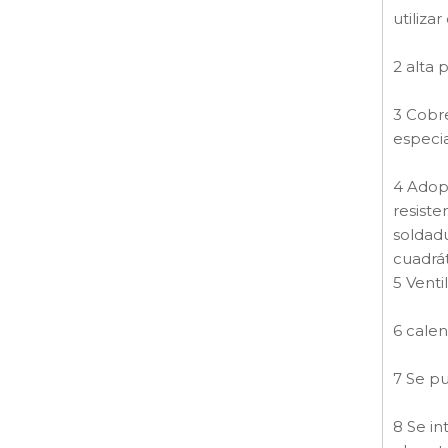
utiliza
2 alta 
3 Cobre
especia
4 Adopt
resiste
soldadu
cuadrát
5 Venti
6 calen
7 Se pu
8 Se in