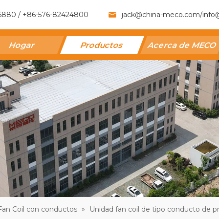
6880 / +86-576-82424800
jack@china-meco.com
/
info
Hogar
Productos
Acerca de MECO
Fan Coil con conductos
»
Unidad fan coil de tipo conducto de