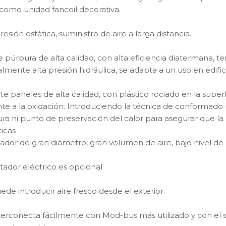
r como unidad fancoil decorativa.
presión estática, suministro de aire a larga distancia.
 púrpura de alta calidad, con alta eficiencia diatermana, te
lmente alta presión hidráulica, se adapta a un uso en edific
e paneles de alta calidad, con plástico rociado en la superf
nte a la oxidación. Introduciendo la técnica de conformado
ra ni punto de preservación del calor para asegurar que l
icas
lador de gran diámetro, gran volumen de aire, bajo nivel de 
tador eléctrico es opcional
ede introducir aire fresco desde el exterior.
terconecta fácilmente con Mod-bus más utilizado y con el 