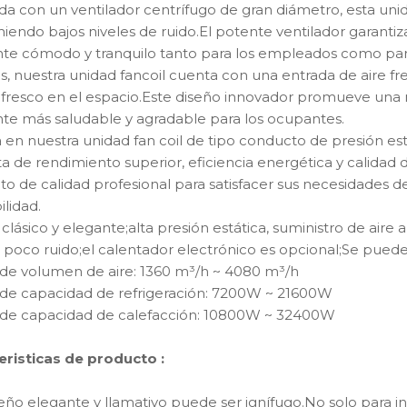
-BL
ocultación del techo del
a con un ventilador centrífugo de gran diámetro, esta uni
grueso del uso
endo bajos niveles de ruido.El potente ventilador garantiza
doméstico 200m m
te cómodo y tranquilo tanto para los empleados como para
 nuestra unidad fancoil cuenta con una entrada de aire fre
 fresco en el espacio.Este diseño innovador promueve una me
te más saludable y agradable para los ocupantes.
a en nuestra unidad fan coil de tipo conducto de presión e
a de rendimiento superior, eficiencia energética y calidad d
o de calidad profesional para satisfacer sus necesidades de
ilidad.
clásico y elegante;alta presión estática, suministro de aire
, poco ruido;el calentador electrónico es opcional;Se puede 
de volumen de aire: 1360 m³/h ~ 4080 m³/h
de capacidad de refrigeración: 7200W ~ 21600W
de capacidad de calefacción: 10800W ~ 32400W
eristicas de producto :
iseño elegante y llamativo puede ser ignífugo.No solo para 