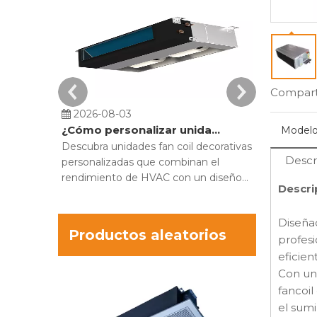
Comparti
2026-08-03
2026-07-
¿Cómo personalizar unidades fan coil decorativas para proyectos de construcción?
Modelo
Descubra unidades fan coil decorativas
Compare las
Descr
personalizadas que combinan el
pared alta c
rendimiento de HVAC con un diseño
optimizar e
Descri
interior moderno. Oculte hardware
el MECO M
voluminoso y optimice la comodidad.
refrigeraci
Diseñad
espacio.
Productos aleatorios
profesi
eficien
Unidad fa
Con una
decorativa d
fancoil
de aire vert
el sumi