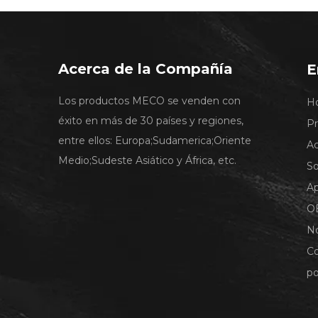
Acerca de la Compañía
E
Los productos MECO se venden con
H
éxito en más de 30 países y regiones,
P
entre ellos: Europa;Sudamerica;Oriente
A
Medio;Sudeste Asiático y África, etc.
So
A
O
No
C
po