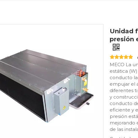
Unidad f
presión
MECO La uni
estática (W)
conducto la
empujar el 
diferentes t
y construcci
conducto de 
eficiente y 
presión está
mejorando el
de las instal