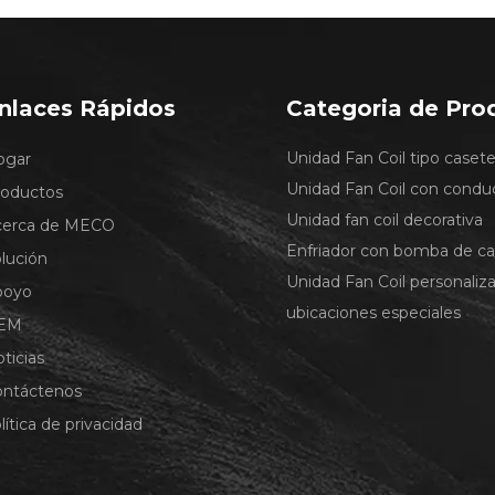
nlaces Rápidos
Categoria de Pro
Unidad Fan Coil tipo caset
ogar
Unidad Fan Coil con condu
roductos
Unidad fan coil decorativa
cerca de MECO
Enfriador con bomba de ca
lución
Unidad Fan Coil personaliz
poyo
ubicaciones especiales
EM
ticias
ontáctenos
lítica de privacidad