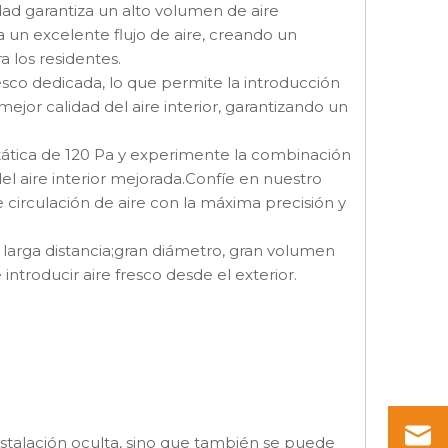
DC-MFP-170MAW
estilo K DC3-MFP-
dad garantiza un alto volumen de aire
85WA-K
 un excelente flujo de aire, creando un
 los residentes.
sco dedicada, lo que permite la introducción
jor calidad del aire interior, garantizando un
stática de 120 Pa y experimente la combinación
el aire interior mejorada.Confíe en nuestro
 circulación de aire con la máxima precisión y
 a larga distancia;gran diámetro, gran volumen
introducir aire fresco desde el exterior.
instalación oculta, sino que también se puede