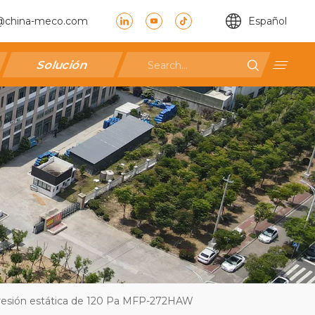
@china-meco.com
Español
Solución
 presión estática de 120 Pa MFP-272HAW