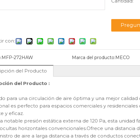
Cantidad:
Pregun
r con:
14
2026-07-27
Unidad Fan Coil de pared alta versus unidad Fan Coil de suelo
¿Cuáles son los beneficios de las unidades fan coil de oscilación automática?
:
MFP-272HAW
Marca del producto:
MECO
 unidades fan coil de
Descubra la Unidad Fan Coil Auto
ipción del Producto
on las de piso para
Swing MECO. Elimine los puntos frí
l diseño de HVAC. Explore
y calientes con un control climático
pción del Producto :
FP-68BM-C para una
silencioso, energéticamente eficie
ón eficiente que ahorra
y controlado a distancia.
o para una circulación de aire óptima y una mejor calidad d
onal es perfecto para espacios comerciales y residenciales 
te y eficaz.
n coil
Tipo unidad de fan coil
Unidad Fan Coil d
 notable presión estática externa de 120 Pa, esta unidad f
e soplado
DCV-MFP-85WA-QE del
para uso domés
 ocultas horizontales convencionales.Ofrece una distancia d
ical MFP-
conducto de la
MFP-40CM-
nistro de aire a larga distancia a través de conductos conec