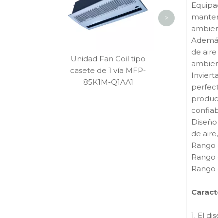
170TM
Equipad
manteni
>
ambien
Además,
de aire
Unidad Fan Coil tipo
ambien
casete de 1 vía MFP-
Inviert
85K1M-Q1AA1
perfect
product
confiab
Diseño 
de aire
Rango 
Rango 
Rango 
Caract
1. El d