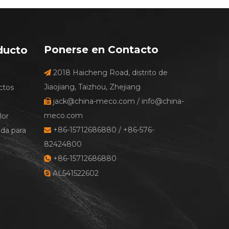
Ponerse en Contacto
ducto
2018 Haicheng Road, distrito de
e

Jiaojiang, Taizhou, Zhejiang
ctos
jack@china-meco.com
/
info@china-

meco.com
lor
+86-15712686880 / +86-576-
ada para

82424800
+86-15712686880

AL541522602
