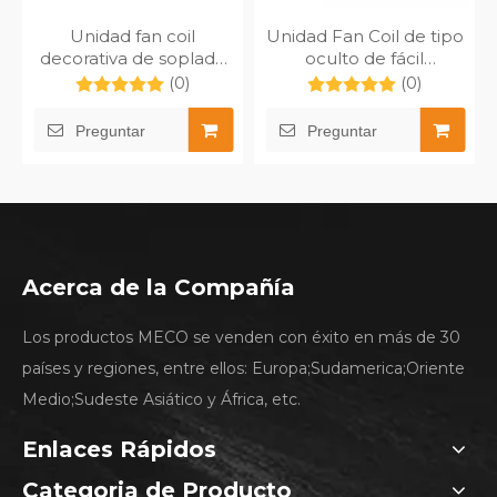
Unidad fan coil
Unidad Fan Coil de tipo
decorativa de soplado
oculto de fácil
de aire vertical MFP-
instalación universal
(0)
(0)
170TM-BL
Preguntar
Preguntar
Acerca de la Compañía
Los productos MECO se venden con éxito en más de 30
países y regiones, entre ellos: Europa;Sudamerica;Oriente
Medio;Sudeste Asiático y África, etc.
Enlaces Rápidos
Categoria de Producto