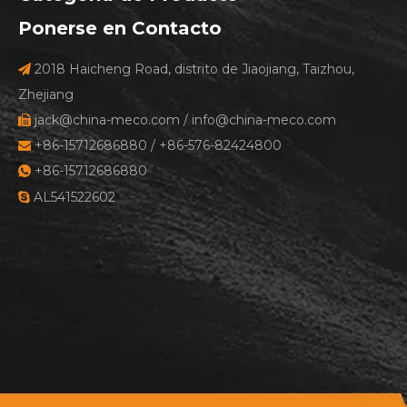
Ponerse en Contacto
2018 Haicheng Road, distrito de Jiaojiang, Taizhou,

Zhejiang
jack@china-meco.com
/
info@china-meco.com

+86-15712686880 / +86-576-82424800

+86-15712686880

AL541522602
