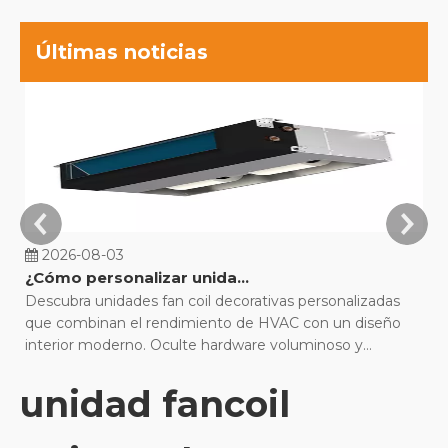
Últimas noticias
2026-08-03
¿Cómo personalizar unidades fan coil decorativas para proyectos de construcción?
Descubra unidades fan coil decorativas personalizadas
Co
que combinan el rendimiento de HVAC con un diseño
pi
interior moderno. Oculte hardware voluminoso y
MF
optimice la comodidad.
es
unidad fancoil