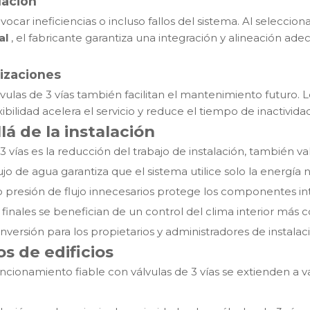
lación
vocar ineficiencias o incluso fallos del sistema. Al seleccio
al
, el fabricante garantiza una integración y alineación ade
lizaciones
válvulas de 3 vías también facilitan el mantenimiento futuro. L
ibilidad acelera el servicio y reduce el tiempo de inactividad
lá de la instalación
 vías es la reducción del trabajo de instalación, también val
ujo de agua garantiza que el sistema utilice solo la energía 
o presión de flujo innecesarios protege los componentes int
finales se benefician de un control del clima interior más c
nversión para los propietarios y administradores de instalac
s de edificios
uncionamiento fiable con válvulas de 3 vías se extienden a va