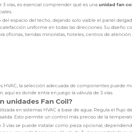
de 3 vías, es esencial comprender qué es una
unidad fan coi
iales.
del espacio del techo, dejando solo visible el panel delgad
o calefacción uniforme en todas las direcciones. Su diseño
ara oficinas, tiendas minoristas, hoteles, centros de atenció
os HVAC, la selección adecuada de componentes puede mar
ón; aquí es donde entra en juego la válvula de 3 vías.
en unidades Fan Coil?
utilizada en sistemas HVAC a base de agua. Regula el flujo d
alida. Esto permite un control más preciso de la temperatu
 de 3 vías se puede instalar como pieza opcional, dependiendo