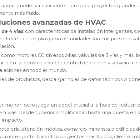
tándar puede ser suficiente. Pero para proyectos grandes o cr
iento más fluido.
soluciones avanzadas de HVAC
 de 4 vías
con características de instalación inteligentes, c
e ofrece una amplia gama de unidades fan coil personalizab
lación.
o motores CC sin escobillas, válvulas de 3 vías y más, lo
a en la industria, estricto control de calidad y servicio al 
stalaciones en todo el mundo.
nes de productos, descargar hojas de datos técnicos o pon
 menor, pero juega un papel crucial a la hora de reducir el 
de 4 vías. Desde tuberías simplificadas hasta una puesta en 
 impacto.
elería, atención médica, comercio minorista o edificios de
ión inteligente. Garantiza proyectos más fluidos, clientes má