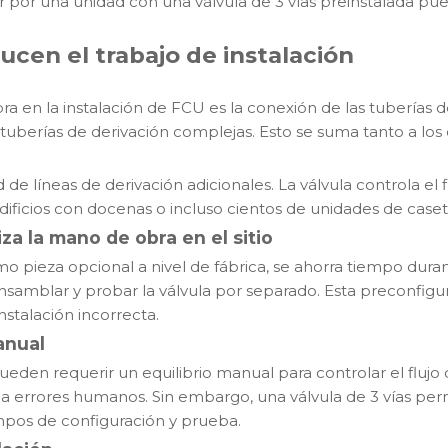
ar por una unidad con una válvula de 3 vías preinstalada p
ucen el trabajo de instalación
en la instalación de FCU es la conexión de las tuberías de a
erías de derivación complejas. Esto se suma tanto a los 
 de líneas de derivación adicionales. La válvula controla el 
 edificios con docenas o incluso cientos de unidades de case
za la mano de obra en el sitio
o pieza opcional a nivel de fábrica, se ahorra tiempo durante 
ensamblar y probar la válvula por separado. Esta preconfig
nstalación incorrecta.
anual
pueden requerir un equilibrio manual para controlar el flujo
errores humanos. Sin embargo, una válvula de 3 vías perm
iempos de configuración y prueba.