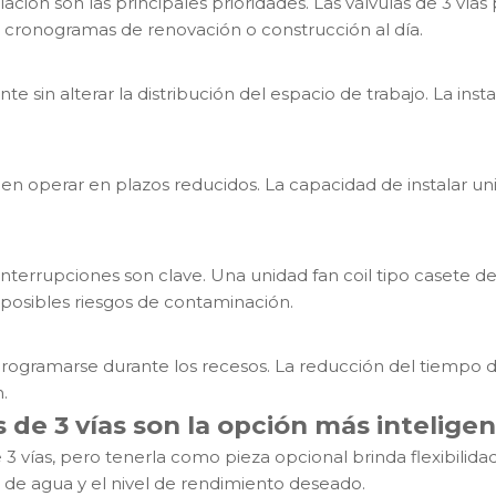
ación son las principales prioridades. Las válvulas de 3 vía
 cronogramas de renovación o construcción al día.
nte sin alterar la distribución del espacio de trabajo. La ins
len operar en plazos reducidos. La capacidad de instalar u
 interrupciones son clave. Una unidad fan coil tipo casete de
 posibles riesgos de contaminación.
ogramarse durante los recesos. La reducción del tiempo de 
.
s de 3 vías son la opción más intelige
3 vías, pero tenerla como pieza opcional brinda flexibilidad
de agua y el nivel de rendimiento deseado.