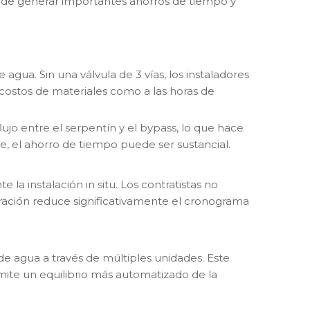
uede generar importantes ahorros de tiempo y
gua. Sin una válvula de 3 vías, los instaladores
costos de materiales como a las horas de
flujo entre el serpentín y el bypass, lo que hace
te, el ahorro de tiempo puede ser sustancial.
la instalación in situ. Los contratistas no
uración reduce significativamente el cronograma
 de agua a través de múltiples unidades. Este
ite un equilibrio más automatizado de la