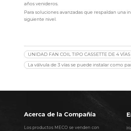
años venideros.
Para soluciones avanzadas que respaldan una inst
siguiente nivel.
UNIDAD FAN COIL TIPO CASSETTE DE 4 VÍAS
La válvula de 3 vías se puede instalar como pa
Acerca de la Compañía
E
Los productos MECO se venden con
H