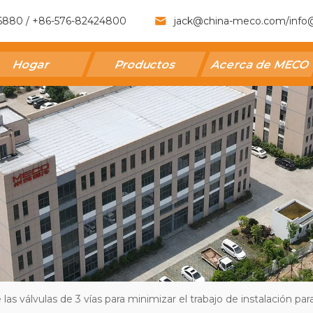
6880 / +86-576-82424800
jack@china-meco.com
/
info
Hogar
Productos
Acerca de MECO
 las válvulas de 3 vías para minimizar el trabajo de instalación pa