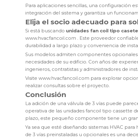
Para aplicaciones sencillas, una configuración es
integración del sistema y garantiza un funcionam
Elija el socio adecuado para 
Si está buscando
unidades fan coil tipo casete
www.hvacfancoil.com
. Este proveedor confiabl
durabilidad a largo plazo y conveniencia de insta
Sus modelos admiten componentes opcionales com
necesidades de su edificio. Con años de experienci
ingenieros, contratistas y administradores de in
Visite
www.hvacfancoil.com
para explorar opcio
realizar consultas sobre el proyecto.
Conclusión
La adición de una válvula de 3 vías puede parecer
operativa de las unidades fancoil tipo cassette 
plazo, este pequeño componente tiene un gran
Ya sea que esté diseñando sistemas HVAC para hot
de 3 vías preinstaladas u opcionales es una decis