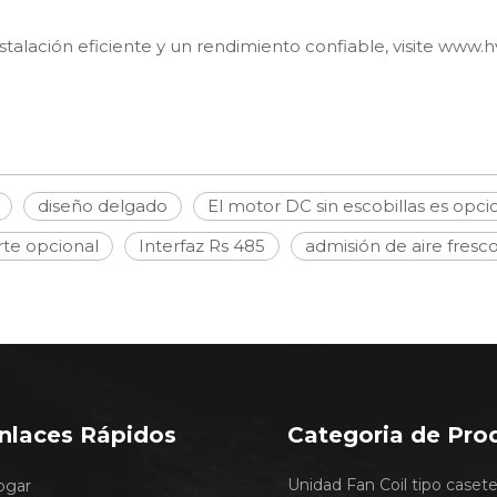
alación eficiente y un rendimiento confiable, visite
www.h
diseño delgado
El motor DC sin escobillas es opci
rte opcional
Interfaz Rs 485
admisión de aire fresc
nlaces Rápidos
Categoria de Pro
Unidad Fan Coil tipo caset
ogar