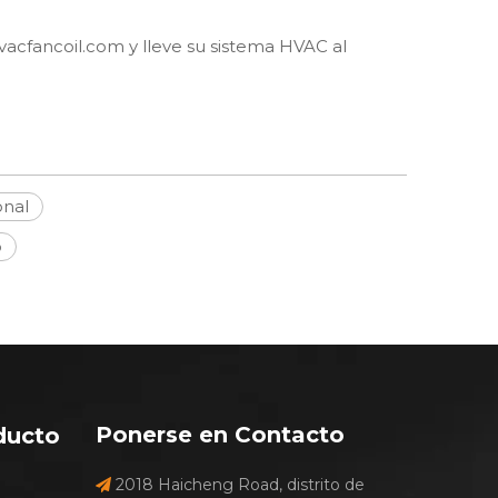
vacfancoil.com
y lleve su sistema HVAC al
onal
o
Ponerse en Contacto
ducto
2018 Haicheng Road, distrito de
e
