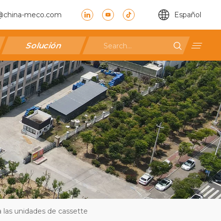
@china-meco.com
Español
Solución
ra las unidades de cassette