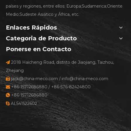
países y regiones, entre ellos: Europa;Sudamerica;Oriente
Medio;Sudeste Asiático y África, etc.
Enlaces Rápidos
Categoria de Producto
Ponerse en Contacto
2018 Haicheng Road, distrito de Jiaojiang, Taizhou,

Zhejiang
jack@china-meco.com
/
info@china-meco.com

+86-15712686880 / +86-576-82424800

+86-15712686880

AL541522602
